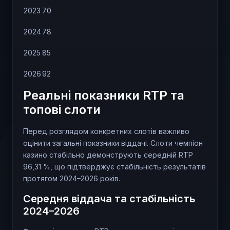
2023
70
2024
78
2025
85
2026
92
Реальні показники RTP та
топові слоти
Перед розглядом конкретних слотів важливо
оцінити загальні показники віддачі. Слоти чемпіон
казино стабільно демонструють середній RTP
96,31 %, що підтверджує стабільність результатів
протягом 2024–2026 років.
Середня віддача та стабільність
2024–2026