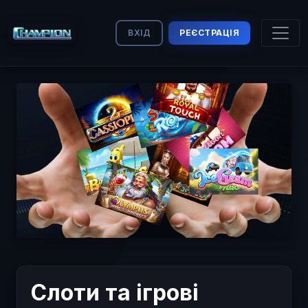
ВХІД
РЕЄСТРАЦІЯ
Слоти та ігрові