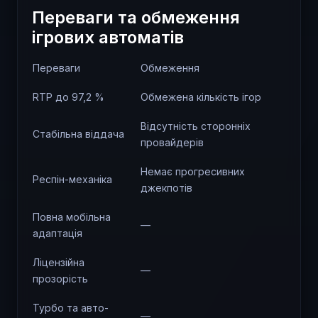
Переваги та обмеження
ігрових автоматів
Переваги
Обмеження
RTP до 97,2 %
Обмежена кількість ігор
Відсутність сторонніх
Стабільна віддача
провайдерів
Немає прогресивних
Респін-механіка
джекпотів
Повна мобільна
—
адаптація
Ліцензійна
—
прозорість
Турбо та авто-
—