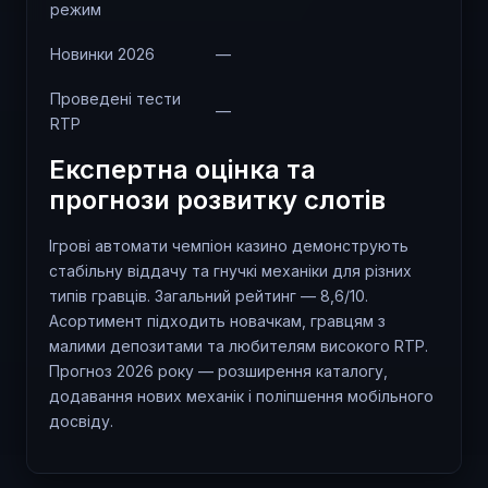
режим
Новинки 2026
—
Проведені тести
—
RTP
Експертна оцінка та
прогнози розвитку слотів
Ігрові автомати чемпіон казино демонструють
стабільну віддачу та гнучкі механіки для різних
типів гравців. Загальний рейтинг — 8,6/10.
Асортимент підходить новачкам, гравцям з
малими депозитами та любителям високого RTP.
Прогноз 2026 року — розширення каталогу,
додавання нових механік і поліпшення мобільного
досвіду.