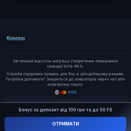
Загальний відсоток виграшу (теоретичне повернення
гравцю) 94%-98%.
Служба підтримки працює для Вас в цілодобовому режимі.
Потрібна допомога? Зверніться до операторів через чат або
електронну пошту.
Бонус за депозит від 100 грн та до 50 FS
Всі права захищені. Сhampion Casino © 2026
ВГОРУ
ОТРИМАТИ